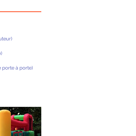
uteur)
)
 porte à porte)