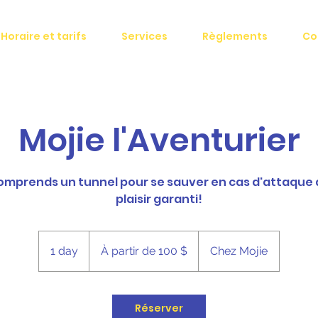
Horaire et tarifs
Services
Règlements
Co
Mojie l'Aventurier
mprends un tunnel pour se sauver en cas d'attaque d
plaisir garanti!
À
partir
1 day
1
À partir de 100 $
Chez Mojie
de
100 dollars
d
canadiens
a
Réserver