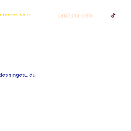
ntactez-Nous
(418) 294-0810
es singes... du