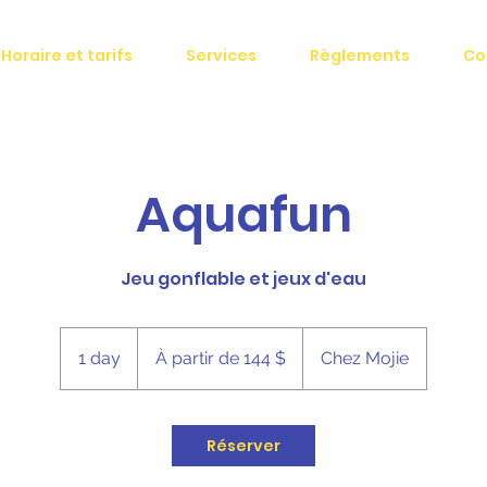
Horaire et tarifs
Services
Règlements
Co
Aquafun
Jeu gonflable et jeux d'eau
À
partir
1 day
1
À partir de 144 $
Chez Mojie
de
144 dollars
d
canadiens
a
Réserver