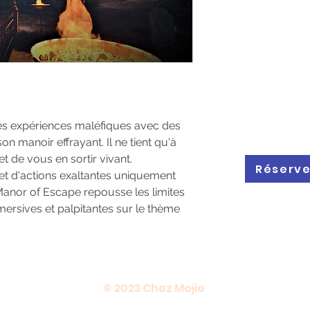
Joueurs : Minimum 
Durée : 50 minutes
Difficulté: Difficile
Joueurs Maximum: 6
s expériences maléfiques avec des 
 manoir effrayant. Il ne tient qu'à 
t de vous en sortir vivant.
Réserve
t d'actions exaltantes uniquement 
, Manor of Escape repousse les limites 
ersives et palpitantes sur le thème 
© 2023 Chez Mojie