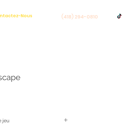
ntactez-Nous
(418) 294-0810
scape
e jeu