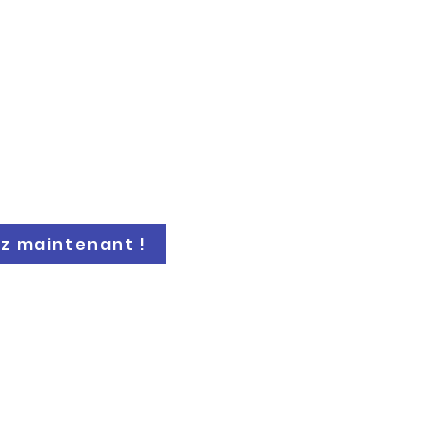
3 - Maximum 6
z maintenant !