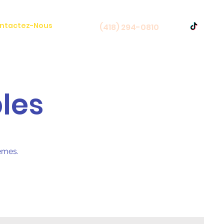
ntactez-Nous
(418) 294-0810
bles
mêmes.